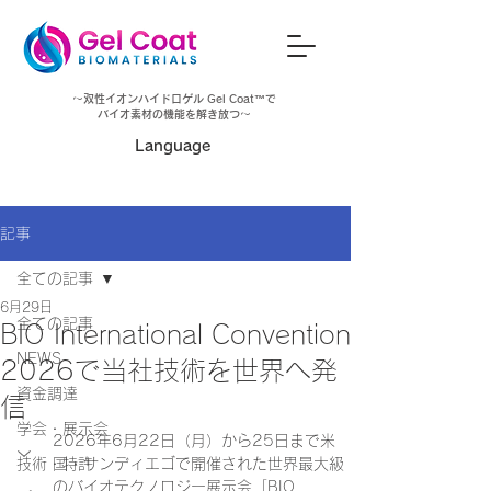
～
双性イオンハイドロゲル Gel Coat™
で
バイオ素材の機能を解き放つ～
​Language
記事
全ての記事
6月29日
全ての記事
BIO International Convention
NEWS
2026で当社技術を世界へ発
資金調達
信
学会・展示会
2026年6月22日（月）から25日まで米
技術・特許
国・サンディエゴで開催された世界最大級
のバイオテクノロジー展示会「BIO 