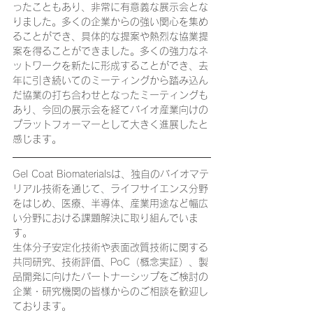
ったこともあり、非常に有意義な展示会とな
りました。多くの企業からの強い関心を集め
ることができ、具体的な提案や熱烈な協業提
案を得ることができました。多くの強力なネ
ットワークを新たに形成することができ、去
年に引き続いてのミーティングから踏み込ん
だ協業の打ち合わせとなったミーティングも
あり、今回の展示会を経てバイオ産業向けの
プラットフォーマーとして大きく進展したと
感じます。
Gel Coat Biomaterialsは、独自のバイオマテ
リアル技術を通じて、ライフサイエンス分野
をはじめ、医療、半導体、産業用途など幅広
い分野における課題解決に取り組んでいま
す。
生体分子安定化技術や表面改質技術に関する
共同研究、技術評価、PoC（概念実証）、製
品開発に向けたパートナーシップをご検討の
企業・研究機関の皆様からのご相談を歓迎し
ております。