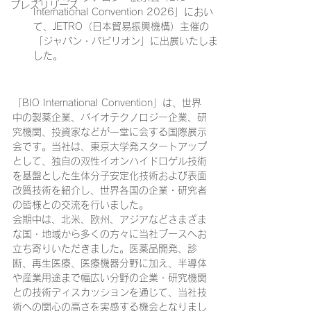
プレスリリース
International Convention 2026」におい
て、JETRO（日本貿易振興機構）主催の
「ジャパン・パビリオン」に出展いたしま
した。
「BIO International Convention」は、世界
中の製薬企業、バイオテクノロジー企業、研
究機関、投資家などが一堂に会する国際展示
会です。当社は、東京大学発スタートアップ
として、独自の双性イオンハイドロゲル技術
を基盤とした生体分子安定化技術および表面
改質技術を紹介し、世界各国の企業・研究者
の皆様との交流を行いました。
会期中は、北米、欧州、アジアなどさまざま
な国・地域から多くの方々に当社ブースへお
立ち寄りいただきました。医薬品開発、診
断、再生医療、医療機器分野に加え、半導体
や産業用途まで幅広い分野の企業・研究機関
との技術ディスカッションを通じて、当社技
術への関心の高さを実感する機会となりまし