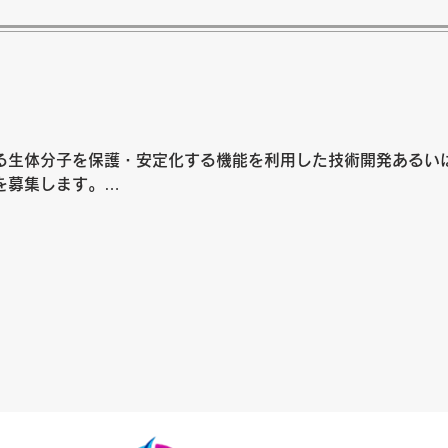
経験者

の経験

る生体分子を保護・安定化する機能を利用した技術開発あるい
募集します。

識・経験・実績。

、雇用保険あり。

給）



以上の打ち合わせ。副業可。
