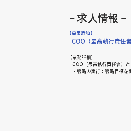
​－求人情報－
【募集職種】
COO（最高執行責任
【業務詳細】

　COO（最高執行責任者）と
　・戦略の実行：戦略目標を
性を実務に反映させます。

　・パフォーマンス管理： K
します。

【必須条件】

　スタートアップ、VC、C
営戦略、あるいは管理業務全般