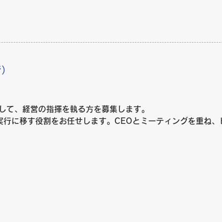
者）
して、経営の指揮を執る方を募集します。

実行に移す役割をお任せします。CEOとミーティングを重ね、
PI（重要業績評価指標）設定、管理、経営判断、企業の成長や
VC、コンサルティング、あるいは、製薬業界での経験・事業企
。
