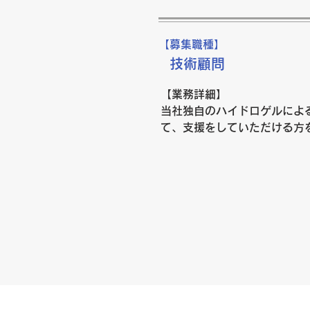
【歓迎】

　・管理業務責任者／ＣＯＯの
　・スタートアップ・資金調達
【募集職種】
　・製薬業界の知見

技術顧問
​　・ビジネスレベルの英語力

【業務詳細】

【勤務地／最寄り駅】

当社独自のハイドロゲルによ
　飯田橋／飯田橋駅

て、支援をしていただける方を
​　在宅勤務可

【必須条件】

【待遇・福利厚生】

 酵素あるいは製薬に関する知
　厚生年金あり、健康保険あり
　通勤手当（当社規定により支
 【勤務地】

　ストックオプション　応相談
 東京。在宅勤務可。週に１回
【試用期間】

 【待遇・福利厚生】

　3か月　

 応相談

​トップ
【書類提出】
