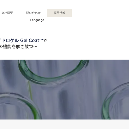
会社概要
問い合わせ
採用情報
​Language
ロゲル Gel Coat™
で
の機能を解き放つ～