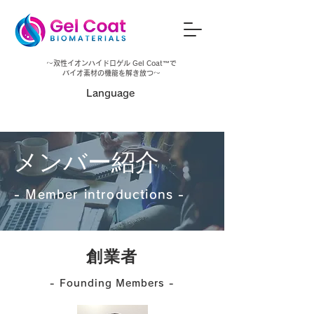
～
双性イオンハイドロゲル Gel Coat™
で
バイオ素材の機能を解き放つ～
​Language
​メンバー紹介
- Member introductions -
​創業者
- Founding Members -