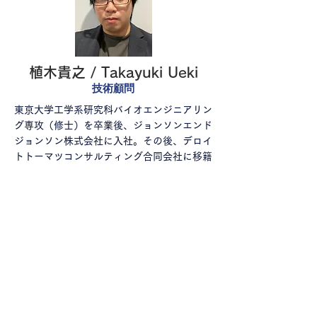
植木貴之 / Takayuki Ueki
技術顧問
東京大学工学系研究科バイオエンジニアリン
グ専攻（修士）を卒業後、ジョンソンエンド
ジョンソン株式会社に入社。その後、デロイ
トトーマツコンサルティング合同会社に移籍
し、医薬品・医療機器メーカーを対象とした
マーケットアクセス／規制に関するプロジェ
クトに主に従事。厚生労働省医政局経済課に
出向し、医療機器基本計画等の政策立案、保
険関連の業務やコロナ対応業務等を経験。公
益財団法人 神戸医療産業都市推進機構 医療
機器事業化促進アドバイザー。