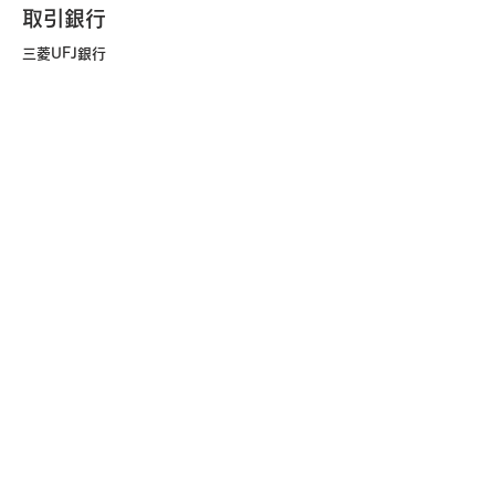
​取引銀行
​三菱UFJ銀行
​トップ
​技術
​産業・用途​
​メンバー紹介
​ニュース
​採用情報
​会社概要
​問い合わせ
～アメーバハイドロゲルでバイオ素材の機能を
解き放つ～
株式会社Gel Coat Biomaterials
info@gelcoatbio.com